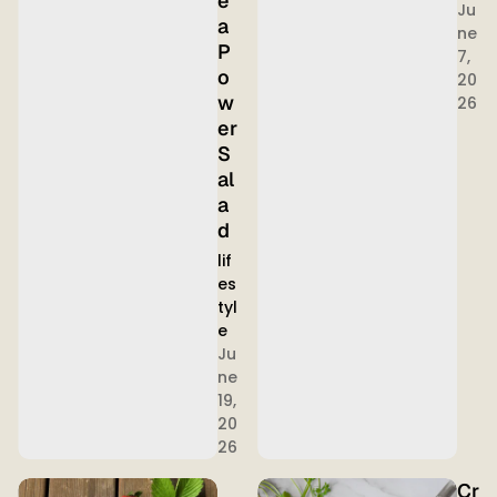
e
Ju
a
ne
P
7,
o
20
w
26
er
S
al
a
d
lif
es
tyl
e
Ju
ne
19,
20
26
Cr