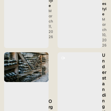
tyl
es
e
tyl
M
e
ar
M
ch
ar
11,
ch
20
10,
26
20
26
U
n
d
er
st
a
n
di
n
O
g
rg