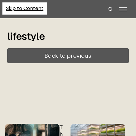
Skip to Content
lifestyle
Back to previous
P
T
o
h