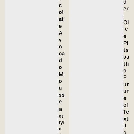
d
c
er
ol
:
at
Ol
e
iv
A
e
v
Pi
o
ts
ca
as
d
th
o
e
M
F
o
ut
u
ur
ss
e
e
of
lif
Te
es
xt
tyl
il
e
e