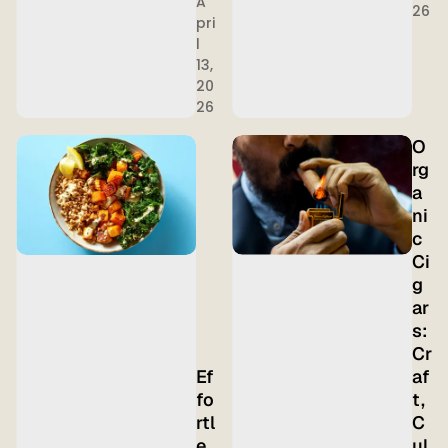
A
26
pri
l
13,
20
26
O
rg
a
ni
c
Ci
g
ar
s:
Cr
Ef
af
fo
t,
rtl
C
e
ul