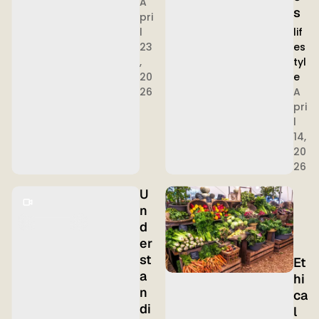
A
s
pri
lif
l
es
23
tyl
,
e
20
A
26
pri
l
14,
20
26
U
n
d
er
st
Et
a
hi
n
ca
di
l