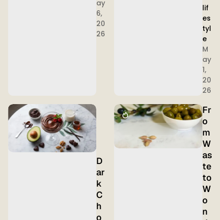
ay
lif
6,
es
20
tyl
26
e
M
ay
1,
20
26
Fr
o
m
W
as
D
te
ar
to
k
W
C
o
h
n
o