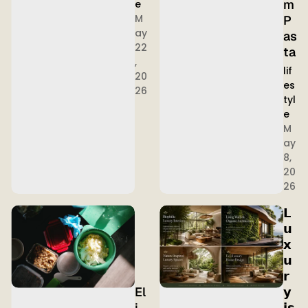
m
e
M
P
ay
as
22
ta
,
lif
20
es
26
tyl
e
M
ay
8,
20
26
𝗟
𝘂
𝘅
𝘂
𝗿
El
𝘆
i
𝗶𝘀