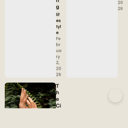
n
20
g
26
lif
es
tyl
e
Fe
br
ua
ry
2,
20
26
T
h
e
Ci
rc
ul
ar